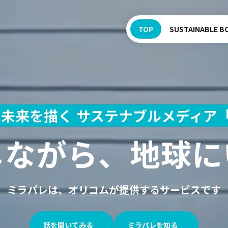
TOP
SUSTAINABLE B
の未来を描く
サステナブルメディア
しながら、
地球に
ミラパレは、
オリコムが提供するサービスです
話を聞いてみる
ミラパレを知る